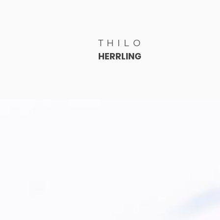
T
H
I
L
O
HERRLING